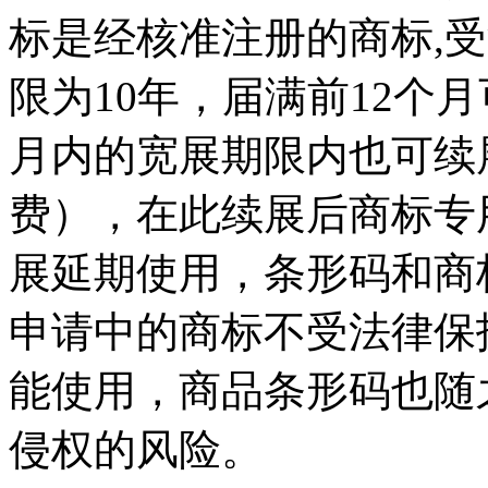
标是经核准注册的商标,
限为10年，届满前12个
月内的宽展期限内也可续
费），在此续展后商标专
展延期使用，条形码和商
申请中的商标不受法律保
能使用，商品条形码也随
侵权的风险。