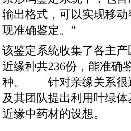
输出格式，可以实现移动
现准确鉴定。”
该鉴定系统收集了各主产
近缘种共236份，能准
种。 针对亲缘关系很
及其团队提出利用叶绿体
近缘中药材的设想。