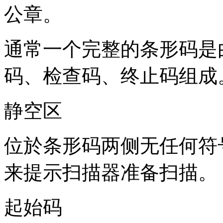
公章。
通常一个完整的条形码是
码、检查码、终止码组成
静空区
位於条形码两侧无任何符
来提示扫描器准备扫描。
起始码