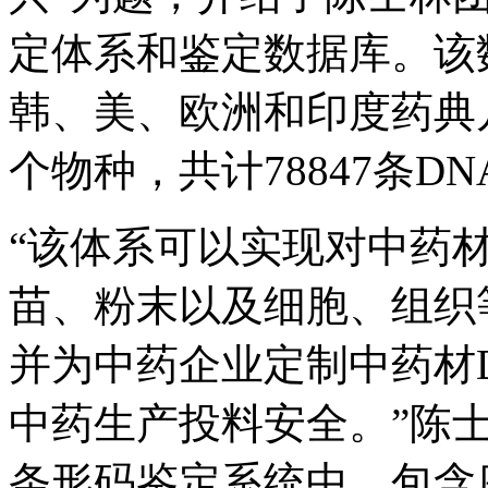
定体系和鉴定数据库。该
韩、美、欧洲和印度药典几
个物种，共计78847条
“该体系可以实现对中药
苗、粉末以及细胞、组织
并为中药企业定制中药材
中药生产投料安全。”陈士
条形码鉴定系统中，包含