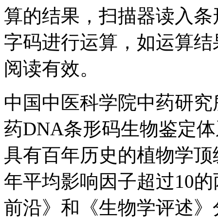
算的结果，扫描器读入条
字码进行运算，如运算结
阅读有效。
中国中医科学院中药研究
药DNA条形码生物鉴定
具有百年历史的植物学顶
年平均影响因子超过10
前沿》和《生物学评述》