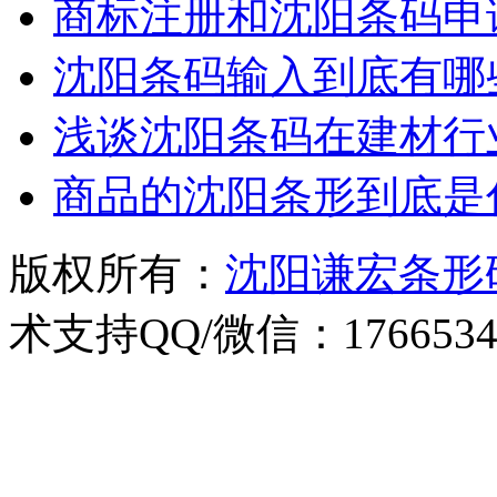
商标注册和沈阳条码申
沈阳条码输入到底有哪
浅谈沈阳条码在建材行
商品的沈阳条形到底是
版权所有：
沈阳谦宏条形
术支持QQ/微信：1766534