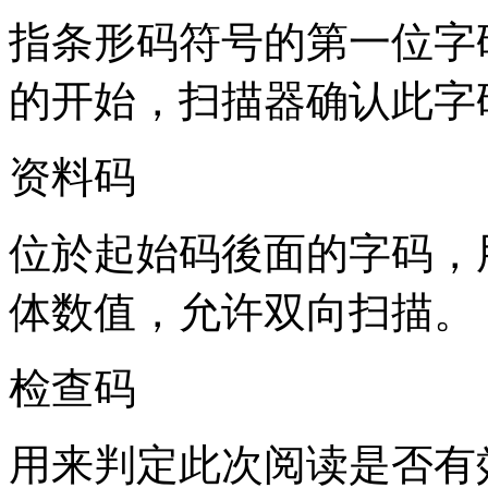
指条形码符号的第一位字
的开始，扫描器确认此字
资料码
位於起始码後面的字码，
体数值，允许双向扫描。
检查码
用来判定此次阅读是否有