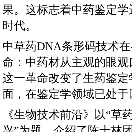
果。这标志着中药鉴定学
时代。
中草药DNA条形码技术
命：中药材从主观的眼观
这一革命改变了生药鉴定
面，在鉴定学领域已处
《生物技术前沿》以“草
兴”为题，介绍了陈士林