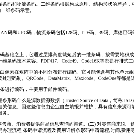
和物流条码。二维条码根据构成原理、结构形状的差异，可分为行排式
种常见的二维条码示意。
码和UPC码，物流条码包括128码、ITF码、39码、库德巴码
条码基础之上，它通过层排高度截短后的一维条码，按需要堆积
技术兼容。PDF417、Code49、Code16K等都是行排式
黑白像素在矩阵中的不同分布进行编码。它可能包含与其他单元
RCode、DataMatrix、Maxicode、CodeOne等
的条进行编码，主要用于邮件编码。
么是源数据源数据（Trusted Source of Data，
相关信息。因这些信息由企业自主填报并维护，具有信息来源可靠
服务。
零售商、消费者提供商品信息查询的渠道。(二) 对零售商来说，
理流程-条码申请流程及费用详解条形码申请流程,时间,费用等