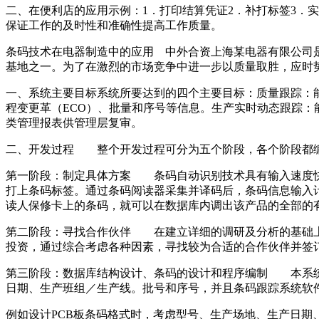
二、在便利店的应用示例：1．打印结算凭证2．补打标签3．
保证工作的及时性和准确性提高工作质量。
条码技术在电器制造中的应用 中外合资上海某电器有限公司是
基地之一。为了在激烈的市场竞争中进一步以质量取胜，应时
一、系统主要目标系统所要达到的四个主要目标：质量跟踪：能
程变更革（ECO）、批量和序号等信息。生产实时动态跟踪
类管理报表供管理层复审。
二、开发过程 整个开发过程可分为五个阶段，各个阶段都
第一阶段：制定具体方案 条码自动识别技术具有输入速度快
打上条码标签。通过条码阅读器采集并译码后，条码信息输入
读人保修卡上的条码，就可以在数据库内调出该产品的全部的
第二阶段：寻找合作伙伴 在建立详细的调研及分析的基础上
投资，通过综合考虑各种因素，寻找较为合适的合作伙伴并
第三阶段：数据库结构设计、条码的设计和程序编制 本系统
日期、生产班组／生产线。批号和序号，并且条码跟踪系统软
例如设计PCB板条码格式时，考虑型号、生产场地、生产日期