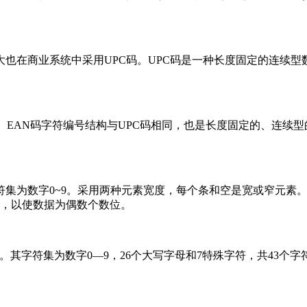
拿大也在商业系统中采用UPC码。UPC码是一种长度固定的连续
N码。EAN码字符编号结构与UPC码相同，也是长度固定的、连续
符集为数字0~9。采用两种元素宽度，每个条和空是宽或窄元素
0，以使数据为偶数个数位。
公司推出。其字符集为数字0—9，26个大写字母和7特殊字符，共43