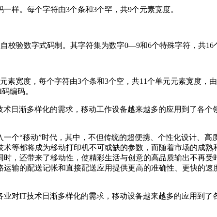
码一样。每个字符由3个条和3个罕，共9个元素宽度。
连续型自校验数字式码制。其字符集为数字0—9和6个特殊字符，共
四种元素宽度，每个字符由3个条和3个空，共11个单元元素宽度，
I码编码。
T技术日渐多样化的需求，移动工作设备越来越多的应用到了各个
一个“移动”时代，其中，不但传统的超便携、个性化设计、高质
技术等都将成为移动打印机不可或缺的参数，而随着市场的成熟和
同时，还带来了移动性，使精彩生活与创意的高品质输出不再受
路运输的配送记帐和直接配送应用提供更高的准确性、更快的速
各业对IT技术日渐多样化的需求，移动设备越来越多的应用到了