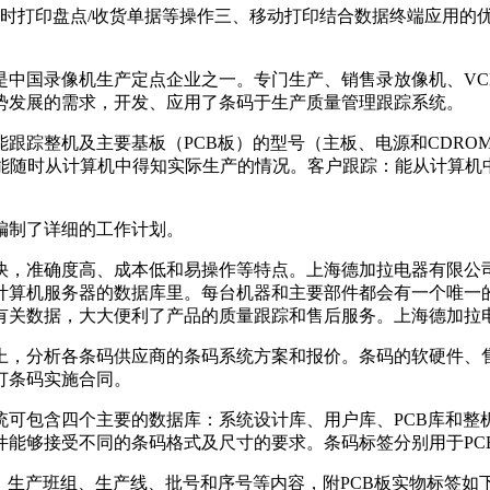
实时打印盘点/收货单据等操作三、移动打印结合数据终端应用的
中国录像机生产定点企业之一。专门生产、销售录放像机、VCD
势发展的需求，开发、应用了条码于生产质量管理跟踪系统。
跟踪整机及主要基板（PCB板）的型号（主板、电源和CDRO
：能随时从计算机中得知实际生产的情况。客户跟踪：能从计算机
编制了详细的工作计划。
，准确度高、成本低和易操作等特点。上海德加拉电器有限公
计算机服务器的数据库里。每台机器和主要部件都会有一个唯一
有关数据，大大便利了产品的质量跟踪和售后服务。上海德加拉
，分析各条码供应商的条码系统方案和报价。条码的软硬件、
签订条码实施合同。
可包含四个主要的数据库：系统设计库、用户库、PCB库和整
件能够接受不同的条码格式及尺寸的要求。条码标签分别用于P
、生产班组、生产线、批号和序号等内容，附PCB板实物标签