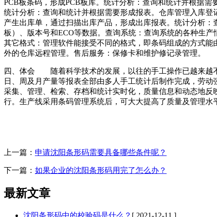
PCB板条码，形成PCB板库。统计分析：查询和统计并根据
统计分析：查询和统计并根据需要形成报表。仓库管理入库登
产生出库单，通过扫描出库产品，形成出库报表。统计分析：查
板）、版本号和ECO等数据。查询系统：查询系统的各种生产
其它格式：管理软件能接受不同的格式，即条码组成的方式能
外的仓库远程管理。售后服务：保修卡和维护修记录管理。
四、体会 随着科学技术的发展，以往的手工操作已越来越不
日、周及月产量等报表全部由多人手工统计后制作完成，劳动
采集、管理、检索、存档和统计实时化，质量信息和动态地反
行。生产线采用条码管理系统后，可大大提高了质量及管理水
上一篇：
申请沈阳条形码需要具备哪些条件呢？
下一篇：
如果企业的沈阳条形码用完了怎么办？
最新文章
沈阳条形码中的校验码是什么？
[ 2021-12-11 ]